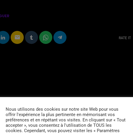
GUER
email
RATE IT
Nous utilisons des cookies sur notre site Web pour vous
offrir l'expérience la plus pertinente en mémorisant vos
préférences et en répétant vos visites. En cliquant sur « Tout
accepter », vous consentez à l'utilisation de TOUS les
cookies. Cependant, vous pouvez visiter les « Paramètres