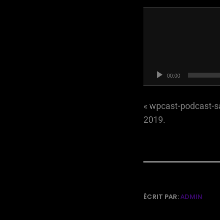
L
e
c
t
e
00:00
u
r
« wpcast-podcast-
a
2019.
u
d
i
o
ÉCRIT PAR:
ADMIN