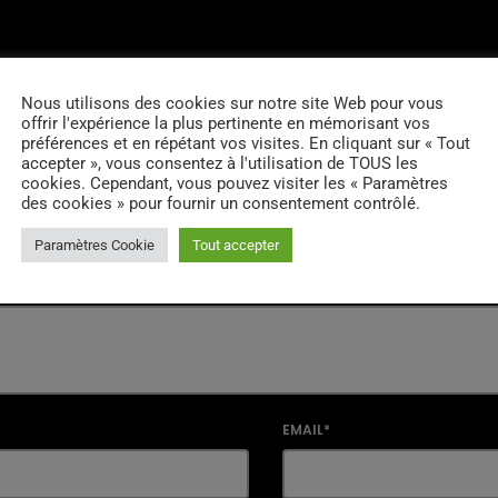
RES D’ARTICLES (0)
Nous utilisons des cookies sur notre site Web pour vous
offrir l'expérience la plus pertinente en mémorisant vos
préférences et en répétant vos visites. En cliquant sur « Tout
accepter », vous consentez à l'utilisation de TOUS les
cookies. Cependant, vous pouvez visiter les « Paramètres
 réponse
des cookies » pour fournir un consentement contrôlé.
il ne sera pas publiée. Les champs marqués d'un * sont obligatoir
Paramètres Cookie
Tout accepter
EMAIL*