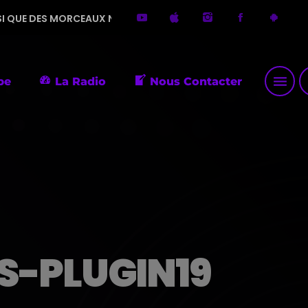
MORCEAUX NOSTALGIQUES. LONGUE VIE À ATYPIQUE RADIO 😊
menu
p
pe
La Radio
Nous Contacter
-PLUGIN19