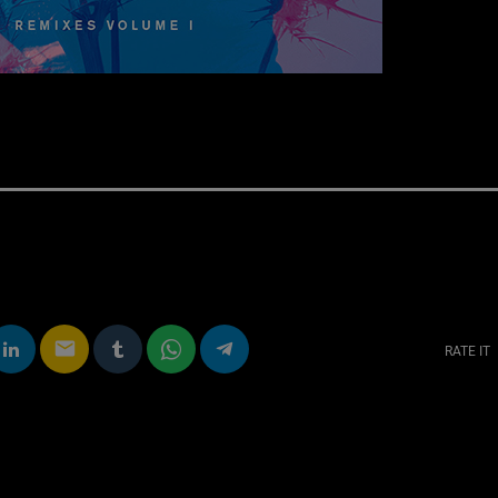
email
RATE IT