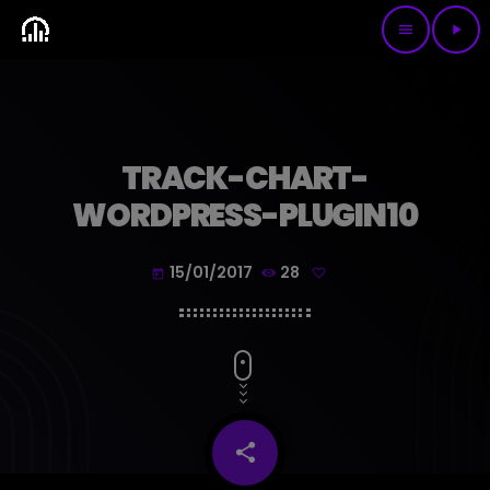
menu
play_arrow
TRACK-CHART-
WORDPRESS-PLUGIN10
15/01/2017
28
today
share
email