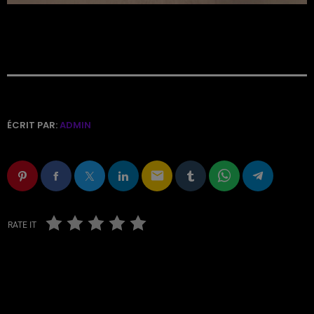
ÉCRIT PAR:
ADMIN
email
RATE IT