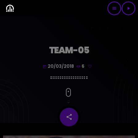
menu
play_arrow
TEAM-05
20/03/2018
6
today
share
email