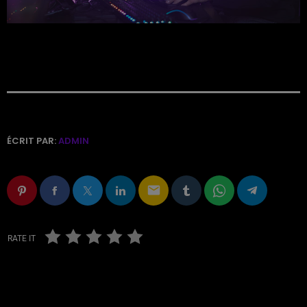
ÉCRIT PAR:
ADMIN
email
RATE IT