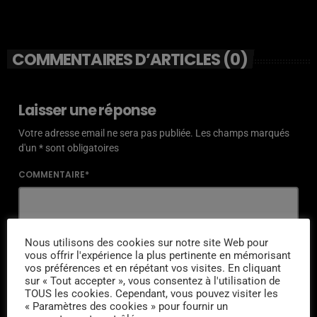
COMMENTAIRES D’ARTICLES (0)
Laisser une réponse
Votre adresse email ne sera pas publiée. Les champs marqués
d'un * sont obligatoires
COMMENTAIRE*
Nous utilisons des cookies sur notre site Web pour
vous offrir l'expérience la plus pertinente en mémorisant
NOM*
vos préférences et en répétant vos visites. En cliquant
sur « Tout accepter », vous consentez à l'utilisation de
TOUS les cookies. Cependant, vous pouvez visiter les
« Paramètres des cookies » pour fournir un