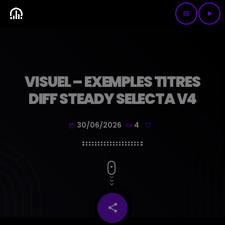
menu
play_arrow
VISUEL – EXEMPLES TITRES
DIFF STEADY SELECTA V4
30/06/2026
4
today
share
email