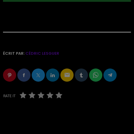
ÉCRIT PAR:
CÉDRIC LESGUER
email
RATE IT