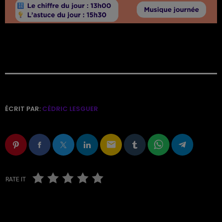
ÉCRIT PAR:
CÉDRIC LESGUER
email
RATE IT