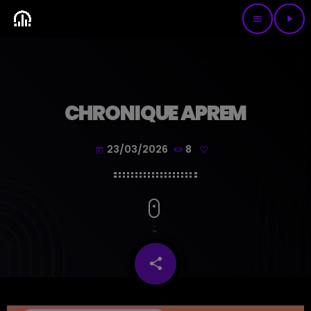
menu
play_arrow
CHRONIQUE APREM
23/03/2026
8
today
share
email