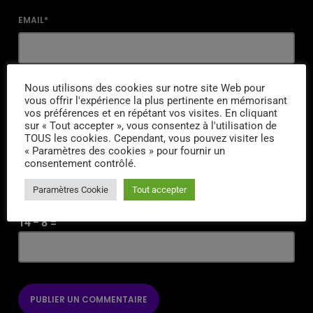
EMAIL*
URL
Nous utilisons des cookies sur notre site Web pour
vous offrir l'expérience la plus pertinente en mémorisant
vos préférences et en répétant vos visites. En cliquant
sur « Tout accepter », vous consentez à l'utilisation de
TOUS les cookies. Cependant, vous pouvez visiter les
« Paramètres des cookies » pour fournir un
ENREGISTRER MON NOM, MON E-MAIL ET MON SITE DANS LE
consentement contrôlé.
NAVIGATEUR POUR MON PROCHAIN COMMENTAIRE.
Paramètres Cookie
Tout accepter
SAISISSEZ VOTRE RÉPONSE EN CHIFFRES
14 − 8 =