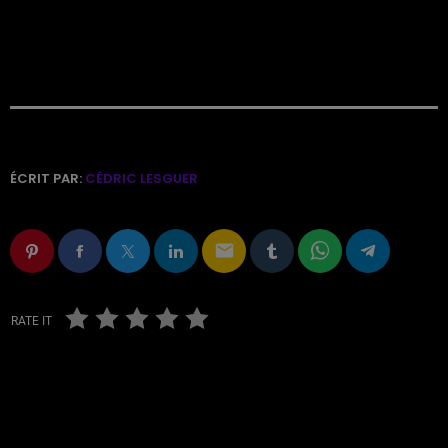
ÉCRIT PAR:
CÉDRIC LESGUER
email
RATE IT