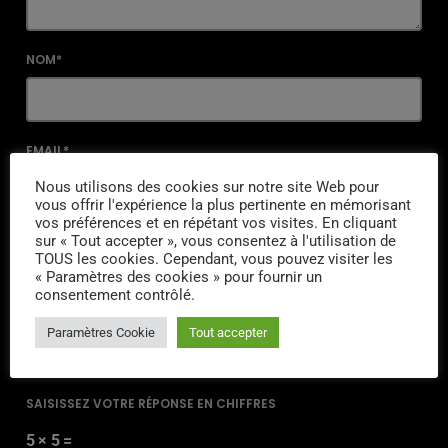
NOM*
EMAIL*
Nous utilisons des cookies sur notre site Web pour
vous offrir l'expérience la plus pertinente en mémorisant
vos préférences et en répétant vos visites. En cliquant
sur « Tout accepter », vous consentez à l'utilisation de
URL
TOUS les cookies. Cependant, vous pouvez visiter les
« Paramètres des cookies » pour fournir un
consentement contrôlé.
Paramètres Cookie
Tout accepter
ENREGISTRER MON NOM, MON E-MAIL ET MON SITE DANS LE
NAVIGATEUR POUR MON PROCHAIN COMMENTAIRE.
SAISISSEZ VOTRE RÉPONSE EN CHIFFRES
5 × 5 =