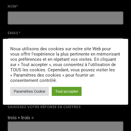
NOM*
EMAIL*
Nous utilisons des cookies sur notre site Web pour
vous offrir l'expérience la plus pertinente en mémorisant
vos préférences et en répétant vos visites. En cliquant
URL
sur « Tout accepter », vous consentez à l'utilisation de
TOUS les cookies. Cependant, vous pouvez visiter les
« Paramètres des cookies » pour fournir un
consentement contrôlé.
ENREGISTRER MON NOM, MON E-MAIL ET MON SITE DANS LE
Paramètres Cookie
Tout accepter
NAVIGATEUR POUR MON PROCHAIN COMMENTAIRE.
SAISISSEZ VOTRE RÉPONSE EN CHIFFRES
trois + trois =