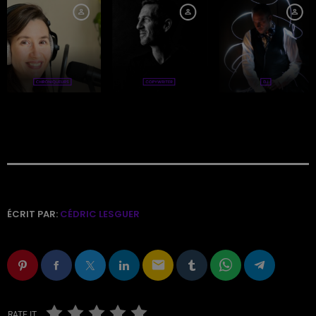
ÉCRIT PAR:
CÉDRIC LESGUER
email
RATE IT