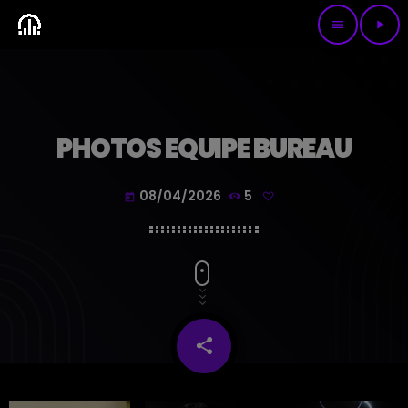
menu
play_arrow
PHOTOS EQUIPE BUREAU
08/04/2026
5
today
share
email