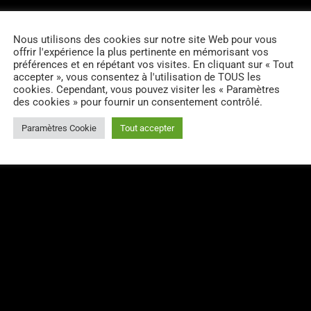
Nous utilisons des cookies sur notre site Web pour vous
offrir l'expérience la plus pertinente en mémorisant vos
préférences et en répétant vos visites. En cliquant sur « Tout
email
RATE IT
accepter », vous consentez à l'utilisation de TOUS les
cookies. Cependant, vous pouvez visiter les « Paramètres
des cookies » pour fournir un consentement contrôlé.
Paramètres Cookie
Tout accepter