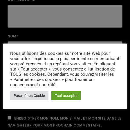
NOM*
Nous utilisons des cookies sur notre site Web pour
vous offrir l'expérience la plus pertinente en mémorisant
EMAIL*
vos préférences et en répétant vos visites. En cliquant
sur « Tout accepter », vous consentez à l'utilisation de
TOUS les cookies. Cependant, vous pouvez visiter les
« Paramètres des cookies » pour fournir un
consentement contrôlé.
URL
Paramètres Cookie
Tout accepter
ENREGISTRER MON NOM, MON E-MAIL ET MON SITE DANS LE
NAVIGATEUR POUR MON PROCHAIN COMMENTAIRE.