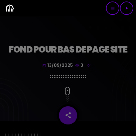
menu
play_arrow
FOND POUR BAS DE PAGE SITE
13/09/2025
3
today
share
email