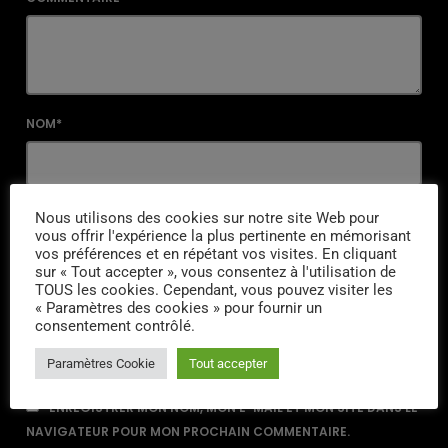
NOM*
EMAIL*
Nous utilisons des cookies sur notre site Web pour
vous offrir l'expérience la plus pertinente en mémorisant
vos préférences et en répétant vos visites. En cliquant
sur « Tout accepter », vous consentez à l'utilisation de
TOUS les cookies. Cependant, vous pouvez visiter les
URL
« Paramètres des cookies » pour fournir un
consentement contrôlé.
Paramètres Cookie
Tout accepter
ENREGISTRER MON NOM, MON E-MAIL ET MON SITE DANS LE
NAVIGATEUR POUR MON PROCHAIN COMMENTAIRE.