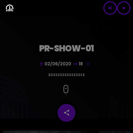
menu
play_arrow
PR-SHOW-01
02/06/2020
18
today
share
email