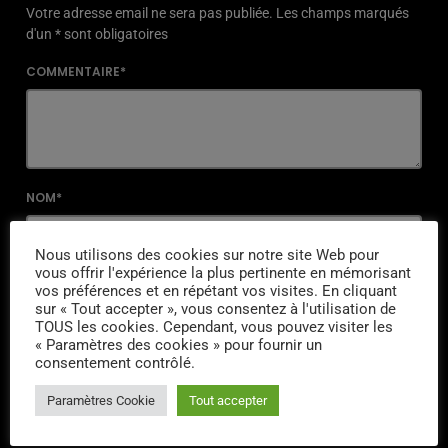
Votre adresse email ne sera pas publiée. Les champs marqués
d'un * sont obligatoires
COMMENTAIRE*
NOM*
Nous utilisons des cookies sur notre site Web pour
vous offrir l'expérience la plus pertinente en mémorisant
EMAIL*
vos préférences et en répétant vos visites. En cliquant
sur « Tout accepter », vous consentez à l'utilisation de
TOUS les cookies. Cependant, vous pouvez visiter les
« Paramètres des cookies » pour fournir un
consentement contrôlé.
URL
Paramètres Cookie
Tout accepter