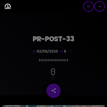
menu
play_arrow
PR-POST-33
02/06/2020
6
today
share
email