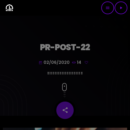
menu
play_arrow
PR-POST-22
02/06/2020
14
today
share
email