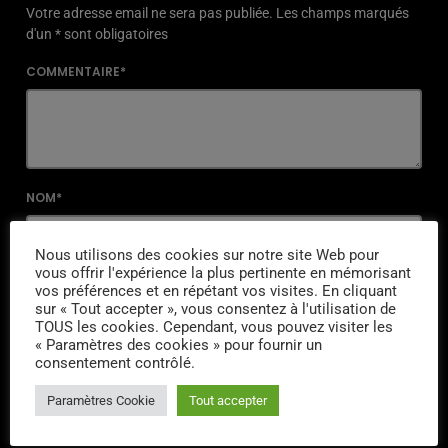
Votre adresse email ne sera pas publiée. Les champs marqués
d'un * sont obligatoires
COMMENTAIRE*
NOM*
Nous utilisons des cookies sur notre site Web pour
vous offrir l'expérience la plus pertinente en mémorisant
EMAIL*
vos préférences et en répétant vos visites. En cliquant
sur « Tout accepter », vous consentez à l'utilisation de
TOUS les cookies. Cependant, vous pouvez visiter les
« Paramètres des cookies » pour fournir un
consentement contrôlé.
URL
Paramètres Cookie
Tout accepter