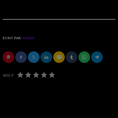
ÉCRIT PAR:
ADMIN
email
RATE IT