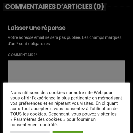
COMMENTAIRES D’ARTICLES (0)
Laisser une réponse
Votre adresse email ne sera pas publiée. Les champs marqués
d'un * sont obligatoires
COMMENTAIRE*
NOM*
Nous utilisons des cookies sur notre site Web pour
vous offrir l'expérience la plus pertinente en mémorisant
vos préférences et en répétant vos visites. En cliquant
sur « Tout accepter », vous consentez à l'utilisation de
TOUS les cookies. Cependant, vous pouvez visiter les
« Paramètres des cookies » pour fournir un
EMAIL*
consentement contrôlé.