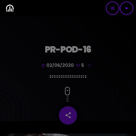
menu
play_arrow
PR-POD-16
02/06/2020
5
today
share
email