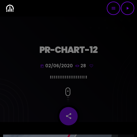
menu
play_arrow
PR-CHART-12
02/06/2020
28
today
share
email