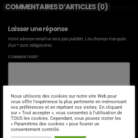
COMMENTAIRES D’ARTICLES (0)
Laisser une réponse
Votre adresse email ne sera pas publiée. Les champs marqués
d'un * sont obligatoires
COMMENTAIRE*
NOM*
Nous utilisons des cookies sur notre site Web pour
vous offrir l'expérience la plus pertinente en mémorisant
vos préférences et en répétant vos visites. En cliquant
sur « Tout accepter », vous consentez à l'utilisation de
TOUS les cookies. Cependant, vous pouvez visiter les
« Paramètres des cookies » pour fournir un
EMAIL*
consentement contrôlé.