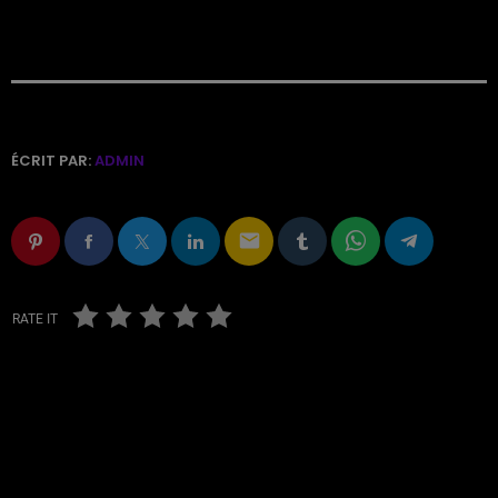
ÉCRIT PAR:
ADMIN
email
RATE IT