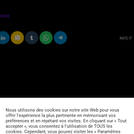
GUER
email
RATE IT
Nous utilisons des cookies sur notre site Web pour vous
offrir l'expérience la plus pertinente en mémorisant vos
préférences et en répétant vos visites. En cliquant sur « Tout
accepter », vous consentez à l'utilisation de TOUS les
cookies. Cependant, vous pouvez visiter les « Paramètres