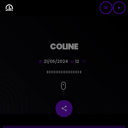
menu
play_arrow
COLINE
21/05/2024
12
today
share
email