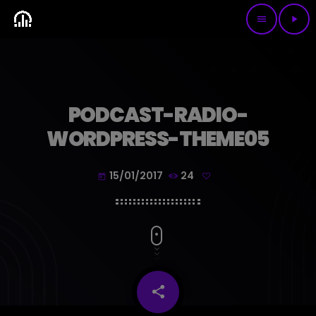
menu
play_arrow
PODCAST-RADIO-
WORDPRESS-THEME05
15/01/2017
24
today
share
email