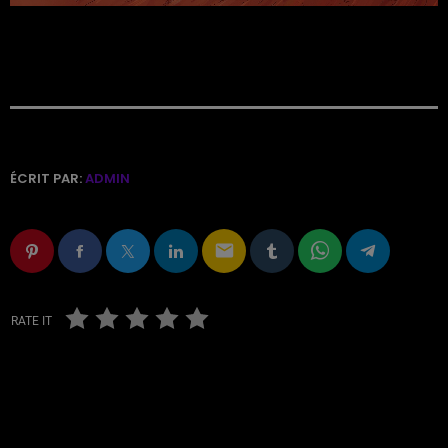
ÉCRIT PAR:
ADMIN
email
RATE IT