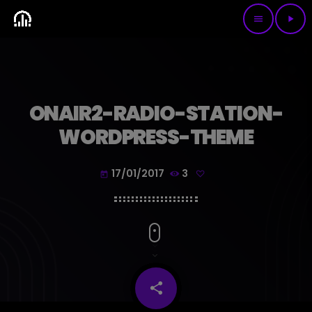
menu
play_arrow
ONAIR2-RADIO-STATION-
WORDPRESS-THEME
17/01/2017
3
today
share
email