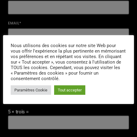
EMAIL*
Nous utilisons des cookies sur notre site Web pour
vous offrir l'expérience la plus pertinente en mémorisant
URL
vos préférences et en répétant vos visites. En cliquant
sur « Tout accepter », vous consentez à l'utilisation de
TOUS les cookies. Cependant, vous pouvez visiter les
« Paramètres des cookies » pour fournir un
consentement contrôlé.
ENREGISTRER MON NOM, MON E-MAIL ET MON SITE DANS LE
NAVIGATEUR POUR MON PROCHAIN COMMENTAIRE.
Paramètres Cookie
Tout accepter
SAISISSEZ VOTRE RÉPONSE EN CHIFFRES
5 × trois =