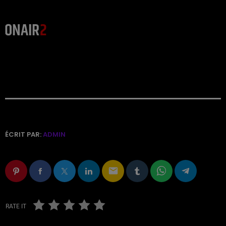
ÉCRIT PAR:
ADMIN
email
RATE IT