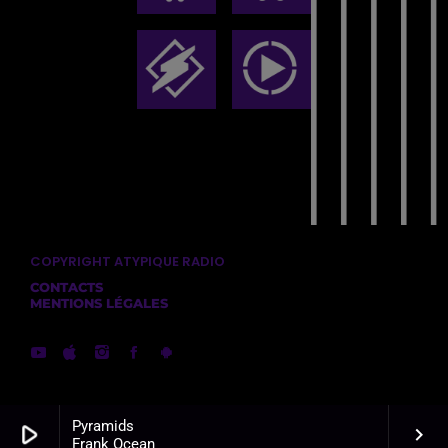
COPYRIGHT ATYPIQUE RADIO
CONTACTS
MENTIONS LÉGALES
Pyramids
play_arrow
keyboard_arrow_right
Frank Ocean