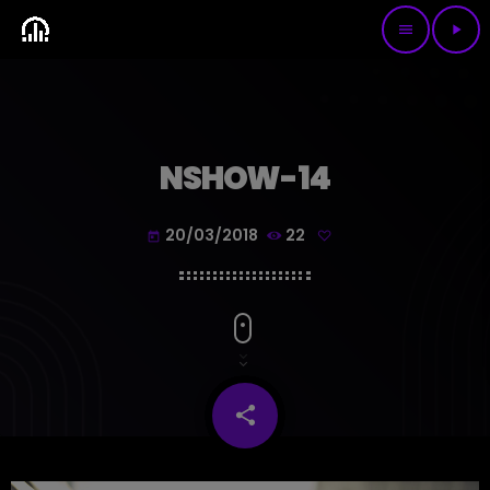
menu
play_arrow
NSHOW-14
20/03/2018
22
today
share
email