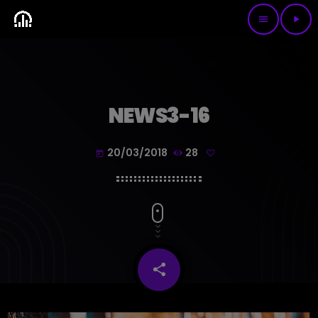
menu
play_arrow
NEWS3-16
20/03/2018
28
today
share
email