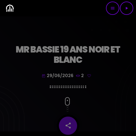
menu
play_arrow
MR BASSIE 19 ANS NOIR ET
BLANC
29/06/2026
2
today
share
email