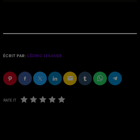
ÉCRIT PAR:
CÉDRIC LESGUER
email
RATE IT