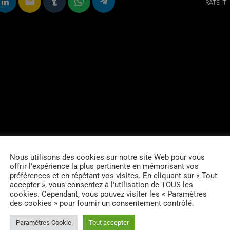
email
RATE IT
Nous utilisons des cookies sur notre site Web pour vous
offrir l'expérience la plus pertinente en mémorisant vos
préférences et en répétant vos visites. En cliquant sur « Tout
accepter », vous consentez à l'utilisation de TOUS les
cookies. Cependant, vous pouvez visiter les « Paramètres
des cookies » pour fournir un consentement contrôlé.
Paramètres Cookie
Tout accepter