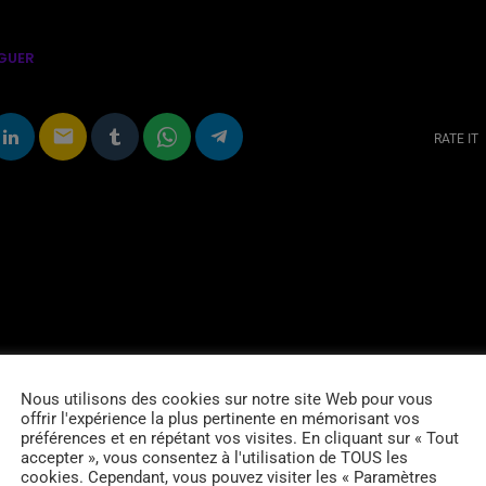
GUER
email
RATE IT
Nous utilisons des cookies sur notre site Web pour vous
offrir l'expérience la plus pertinente en mémorisant vos
préférences et en répétant vos visites. En cliquant sur « Tout
accepter », vous consentez à l'utilisation de TOUS les
cookies. Cependant, vous pouvez visiter les « Paramètres