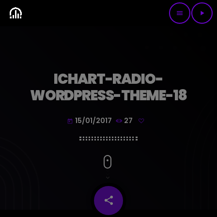
menu
play_arrow
ICHART-RADIO-
WORDPRESS-THEME-18
15/01/2017
27
today
share
email