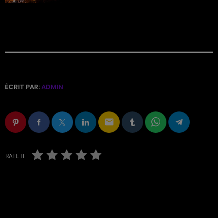
ÉCRIT PAR:
ADMIN
email
RATE IT