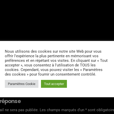
Nous utilisons des cookies sur notre site Web pour vous
offrir l'expérience la plus pertinente en mémorisant vos
préférences et en répétant vos visites. En cliquant sur « Tout
accepter », vous consentez à l'utilisation de TOUS les
cookies. Cependant, vous pouvez visiter les « Paramètres
RES D’ARTICLES (0)
des cookies » pour fournir un consentement contrôlé.
Paramètres Cookie
Tout accepter
 réponse
il ne sera pas publiée. Les champs marqués d'un * sont obligatoir