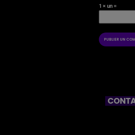
1 × un =
CONTA