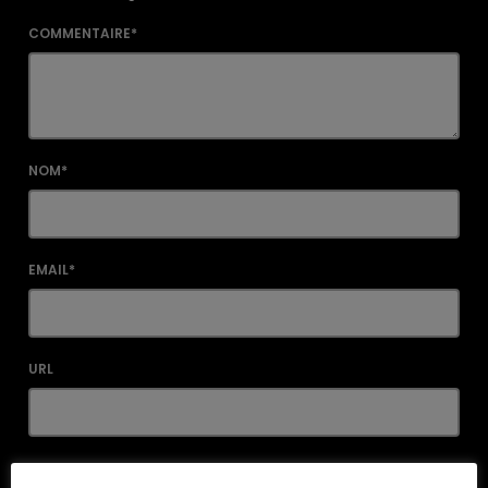
COMMENTAIRE*
NOM*
EMAIL*
URL
ENREGISTRER MON NOM, MON E-MAIL ET MON SITE DANS LE