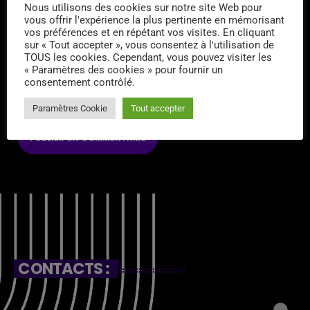
Nous utilisons des cookies sur notre site Web pour
NAVIGATEUR POUR MON PROCHAIN COMMENTAIRE.
vous offrir l'expérience la plus pertinente en mémorisant
vos préférences et en répétant vos visites. En cliquant
SAISISSEZ VOTRE RÉPONSE EN CHIFFRES
sur « Tout accepter », vous consentez à l'utilisation de
TOUS les cookies. Cependant, vous pouvez visiter les
dix-neuf − 19 =
« Paramètres des cookies » pour fournir un
consentement contrôlé.
Paramètres Cookie
Tout accepter
CONTACTS :