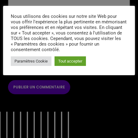
Nous utilisons des cookies sur notre site Web pour
vous offrir l'expérience la plus pertinente en mémorisant
ENREGISTRER MON NOM, MON E-MAIL ET MON SITE DANS LE
vos préférences et en répétant vos visites. En cliquant
NAVIGATEUR POUR MON PROCHAIN COMMENTAIRE.
sur « Tout accepter », vous consentez à l'utilisation de
TOUS les cookies. Cependant, vous pouvez visiter les
SAISISSEZ VOTRE RÉPONSE EN CHIFFRES
« Paramètres des cookies » pour fournir un
consentement contrôlé.
17 − treize =
Paramètres Cookie
Tout accepter