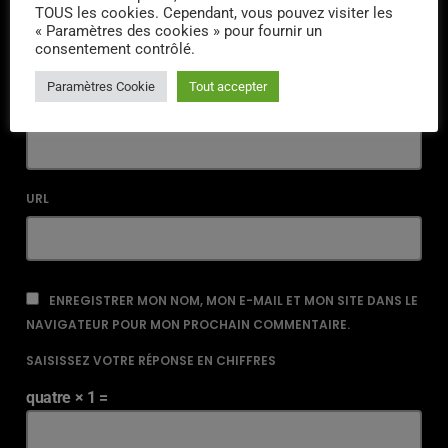
TOUS les cookies. Cependant, vous pouvez visiter les
NOM*
« Paramètres des cookies » pour fournir un
consentement contrôlé.
Paramètres Cookie
Tout accepter
EMAIL*
URL
ENREGISTRER MON NOM, MON E-MAIL ET MON SITE DANS LE
NAVIGATEUR POUR MON PROCHAIN COMMENTAIRE.
SAISISSEZ VOTRE RÉPONSE EN CHIFFRES
quatre × 1 =