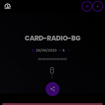
menu
play_arrow
CARD-RADIO-BG
26/06/2020
6
today
share
email