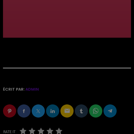
ÉCRIT PAR:
ADMIN
email
RATE IT