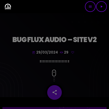
menu
play_arrow
BUG FLUX AUDIO – SITE V2
29/03/2024
29
today
share
email