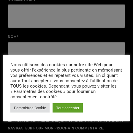
NOM*
EMAIL*
Nous utilisons des cookies sur notre site Web pour
vous offrir l'expérience la plus pertinente en mémorisant
vos préférences et en répétant vos visites. En cliquant
sur « Tout accepter », vous consentez à l'utilisation de
TOUS les cookies. Cependant, vous pouvez visiter les
URL
« Paramètres des cookies » pour fournir un
consentement contrôlé.
Paramètres Cookie
Tout accepter
ENREGISTRER MON NOM, MON E-MAIL ET MON SITE DANS LE
NAVIGATEUR POUR MON PROCHAIN COMMENTAIRE.