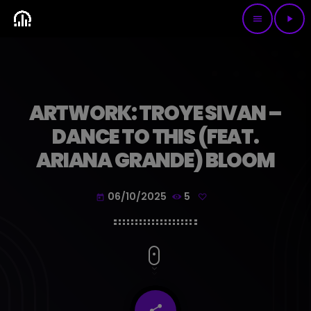
menu
play_arrow
ARTWORK: TROYE SIVAN –
DANCE TO THIS (FEAT.
ARIANA GRANDE) BLOOM
06/10/2025
5
today
share
email