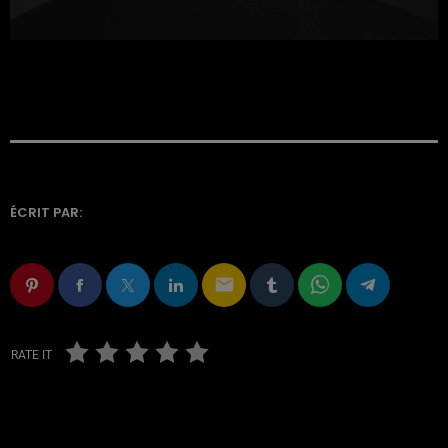
ÉCRIT PAR:
email
RATE IT