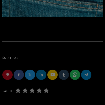
ÉCRIT PAR:
email
RATE IT