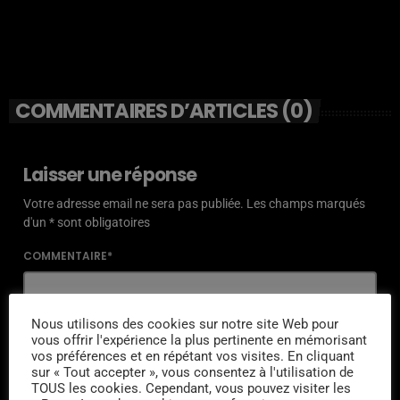
COMMENTAIRES D’ARTICLES (0)
Laisser une réponse
Votre adresse email ne sera pas publiée. Les champs marqués
d'un * sont obligatoires
COMMENTAIRE*
Nous utilisons des cookies sur notre site Web pour
vous offrir l'expérience la plus pertinente en mémorisant
vos préférences et en répétant vos visites. En cliquant
NOM*
sur « Tout accepter », vous consentez à l'utilisation de
TOUS les cookies. Cependant, vous pouvez visiter les