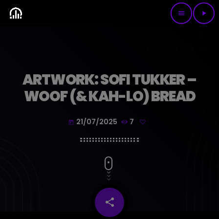
menu
play_arrow
ARTWORK: SOFI TUKKER –
WOOF (& KAH-LO) BREAD
21/07/2025
7
today
share
email