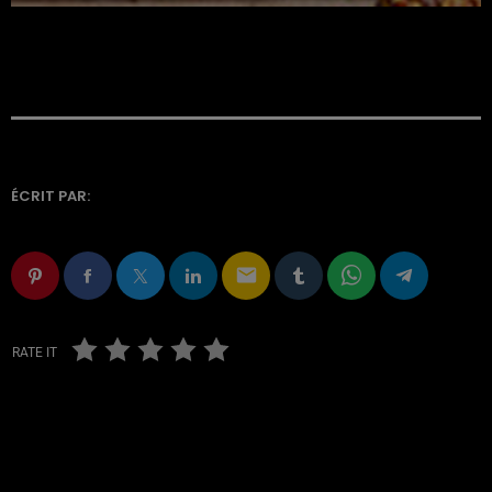
ÉCRIT PAR:
email
RATE IT