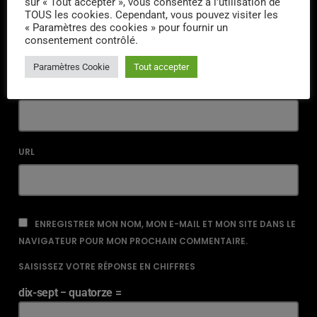
sur « Tout accepter », vous consentez à l'utilisation de
TOUS les cookies. Cependant, vous pouvez visiter les
NOM*
« Paramètres des cookies » pour fournir un
consentement contrôlé.
Paramètres Cookie
Tout accepter
EMAIL*
URL
ENREGISTRER MON NOM, MON E-MAIL ET MON SITE DANS LE
NAVIGATEUR POUR MON PROCHAIN COMMENTAIRE.
SAISISSEZ VOTRE RÉPONSE EN CHIFFRES
dix-sept − quatorze =