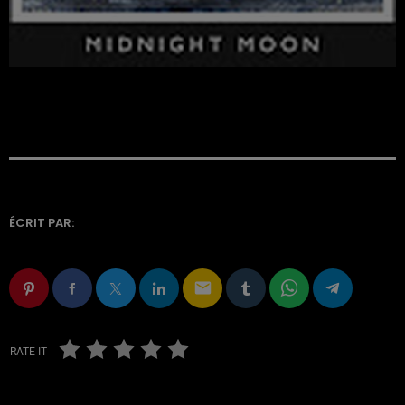
ÉCRIT PAR:
email
RATE IT