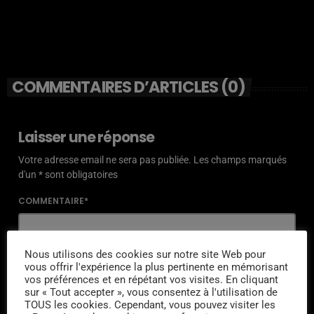
COMMENTAIRES D’ARTICLES (0)
Laisser une réponse
Votre adresse email ne sera pas publiée. Les champs marqués
d'un * sont obligatoires
COMMENTAIRE*
Nous utilisons des cookies sur notre site Web pour
vous offrir l'expérience la plus pertinente en mémorisant
vos préférences et en répétant vos visites. En cliquant
NOM*
sur « Tout accepter », vous consentez à l'utilisation de
TOUS les cookies. Cependant, vous pouvez visiter les