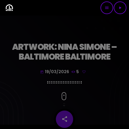
menu
play_arrow
ARTWORK: NINA SIMONE –
BALTIMORE BALTIMORE
19/03/2026
5
today
share
email