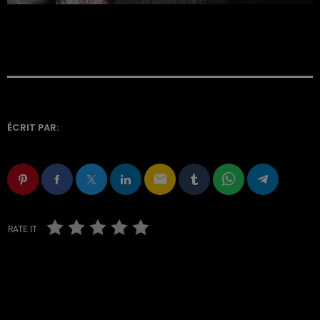
ÉCRIT PAR:
email
RATE IT