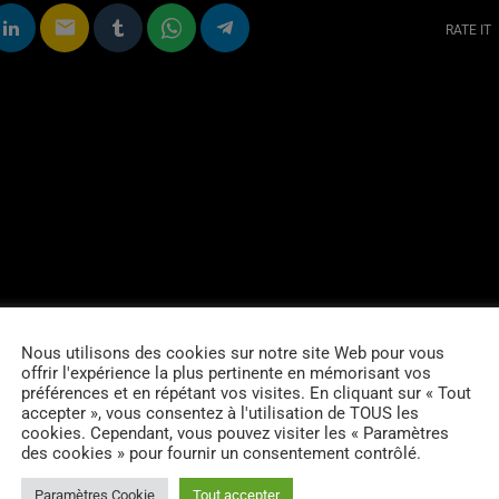
email
RATE IT
Nous utilisons des cookies sur notre site Web pour vous
offrir l'expérience la plus pertinente en mémorisant vos
préférences et en répétant vos visites. En cliquant sur « Tout
accepter », vous consentez à l'utilisation de TOUS les
cookies. Cependant, vous pouvez visiter les « Paramètres
des cookies » pour fournir un consentement contrôlé.
Paramètres Cookie
Tout accepter