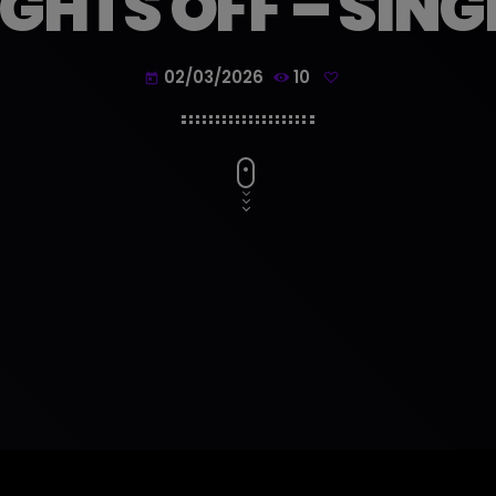
IGHTS OFF – SING
02/03/2026
10
today