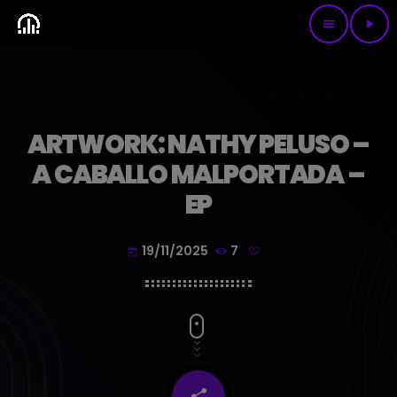
menu
play_arrow
ARTWORK: NATHY PELUSO –
A CABALLO MALPORTADA –
EP
19/11/2025
7
today
share
email