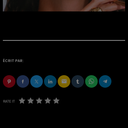
ÉCRIT PAR:
email
RATE IT