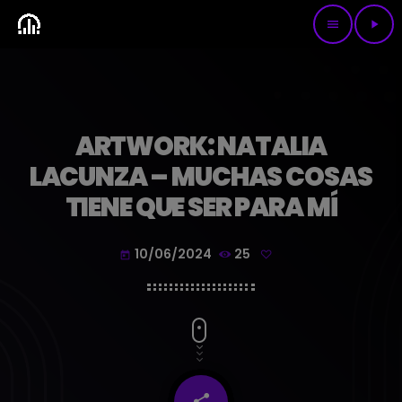
menu
play_arrow
ARTWORK: NATALIA
LACUNZA – MUCHAS COSAS
TIENE QUE SER PARA MÍ
10/06/2024
25
today
share
email