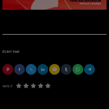
ÉCRIT PAR:
email
RATE IT