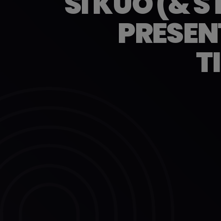
SI KUO (& 
PRESENT
T