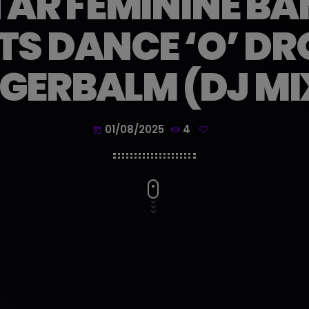
STAR FEMININE B
S DANCE ‘O’ DR
IGERBALM (DJ MI
01/08/2025
4
today