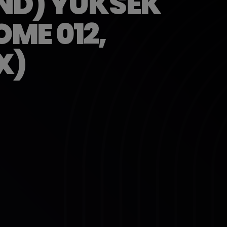
AND) YUKSEK
OME 012,
X)