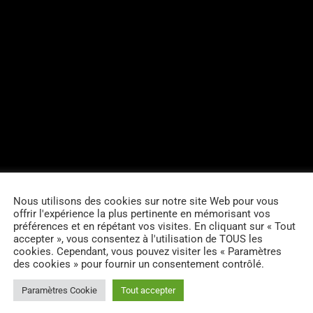
Nous utilisons des cookies sur notre site Web pour vous
offrir l'expérience la plus pertinente en mémorisant vos
préférences et en répétant vos visites. En cliquant sur « Tout
accepter », vous consentez à l'utilisation de TOUS les
cookies. Cependant, vous pouvez visiter les « Paramètres
des cookies » pour fournir un consentement contrôlé.
Paramètres Cookie
Tout accepter