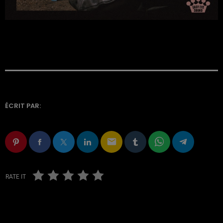
ÉCRIT PAR:
email
RATE IT