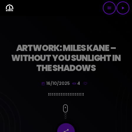
menu
play_arrow
ARTWORK: MILES KANE –
WITHOUT YOU SUNLIGHT IN
THE SHADOWS
16/10/2025
4
today
share
email