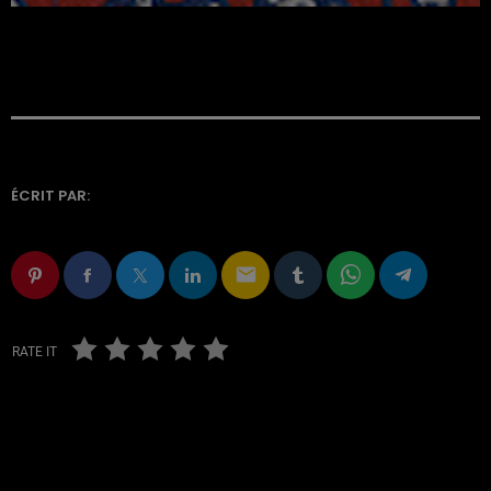
ÉCRIT PAR:
email
RATE IT