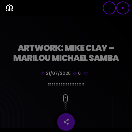
menu
play_arrow
ARTWORK: MIKE CLAY –
MARILOU MICHAEL SAMBA
21/07/2025
6
today
share
email