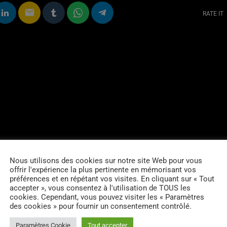
email
RATE IT
Nous utilisons des cookies sur notre site Web pour vous
offrir l'expérience la plus pertinente en mémorisant vos
préférences et en répétant vos visites. En cliquant sur « Tout
accepter », vous consentez à l'utilisation de TOUS les
cookies. Cependant, vous pouvez visiter les « Paramètres
des cookies » pour fournir un consentement contrôlé.
Paramètres Cookie
Tout accepter