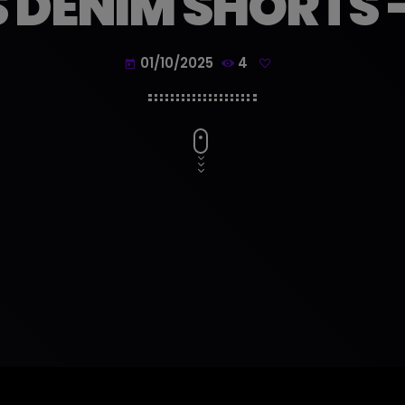
 DENIM SHORTS –
01/10/2025
4
today