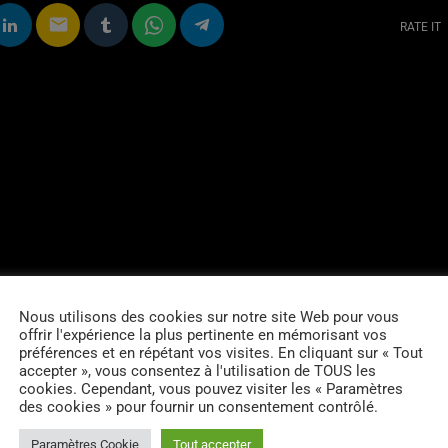
email
RATE IT
Nous utilisons des cookies sur notre site Web pour vous
offrir l'expérience la plus pertinente en mémorisant vos
préférences et en répétant vos visites. En cliquant sur « Tout
accepter », vous consentez à l'utilisation de TOUS les
cookies. Cependant, vous pouvez visiter les « Paramètres
des cookies » pour fournir un consentement contrôlé.
Paramètres Cookie
Tout accepter