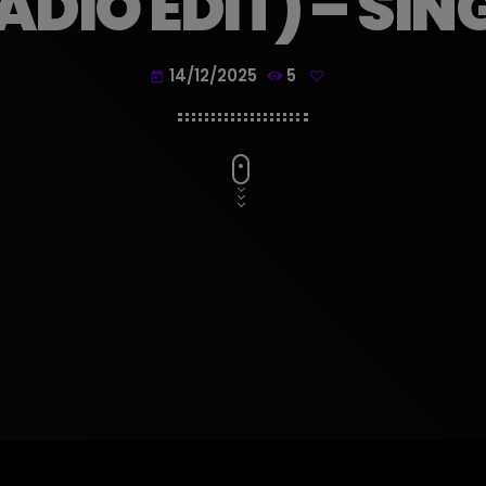
ADIO EDIT) – SIN
14/12/2025
5
today