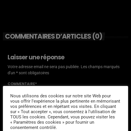
COMMENTAIRES D’ARTICLES (0)
Laisser une réponse
Votre adresse email ne sera pas publiée. Les champs marqués
d'un * sont obligatoires
COMMENTAIRE*
Nous utilisons des cookies sur notre site Web pour
vous offrir l'expérience la plus pertinente en mémorisant
vos préférences et en répétant vos visites. En cliquant
sur « Tout accepter », vous consentez à l'utilisation de
TOUS les cookies. Cependant, vous pouvez visiter les
NOM*
« Paramètres des cookies » pour fournir un
consentement contrôlé.