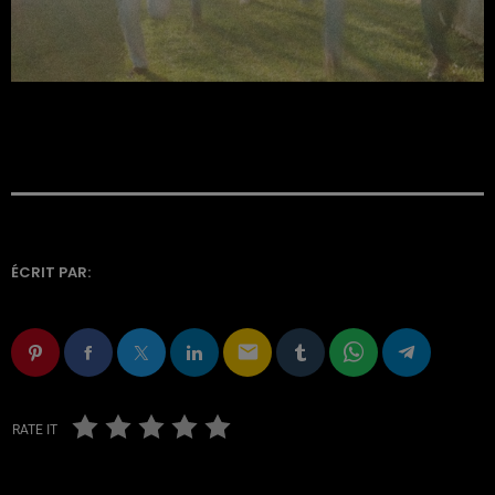
ÉCRIT PAR:
email
RATE IT