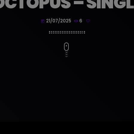
OCTOPUS – SINGL
21/07/2025
6
today