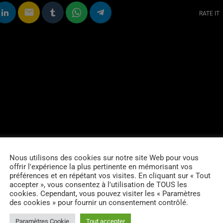
email
RATE IT
Nous utilisons des cookies sur notre site Web pour vous
offrir l'expérience la plus pertinente en mémorisant vos
préférences et en répétant vos visites. En cliquant sur « Tout
accepter », vous consentez à l'utilisation de TOUS les
cookies. Cependant, vous pouvez visiter les « Paramètres
des cookies » pour fournir un consentement contrôlé.
Paramètres Cookie
Tout accepter